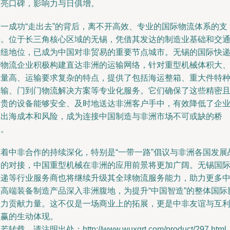
响亮口碑，影响力与日俱增。
这一成功“走出去”的背后，离不开高效、专业的国际物流体系的支
持。位于长三角核心区域的无锡，凭借其发达的制造业基础和交
枢纽地位，已成为中国对非贸易的重要节点城市。无锡的国际快
与物流企业积极构建直达非洲的运输网络，针对重型机械体积大
重量高、运输要求复杂的特点，提供了包括海运整箱、重大件特
运输、门到门物流解决方案等专业化服务。它们确保了这些精密
昂贵的设备能够安全、及时地送达非洲客户手中，有效降低了企
的出海成本和风险，成为连接中国制造与非洲市场不可或缺的桥
梁。
随着中非合作的持续深化，特别是“一带一路”倡议与非洲各国发展
略的对接，中国重型机械在非洲的应用前景将更加广阔。无锡国
快递等行业服务商也将继续升级其全球物流服务能力，助力更多
国高端装备制造产品深入非洲腹地，为提升“中国智造”的整体国际
响力贡献力量。这不仅是一场商业上的拓展，更是中非友谊与互
共赢的生动体现。
若转载，请注明出处：http://www.wuxqrt.com/product/297.html