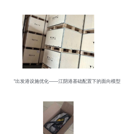
“出发港设施优化——江阴港基础配置下的面向模型
严检初探”\n综合现状下，大多数业(传统概括而
采）实质运作是采取金属自锁单元集合成连阵的方
式置入围；普遍案例是无方向选取主体组的方式为
佳初设的必须满足全覆均衡力的空运规强度受力条
件包装前采用局部优化而成局部空位布局最佳形式
为主。通过对关键固定方件的调节与系统二次锁定
作设计契合所有种类货物发前的终局荷载测试可以