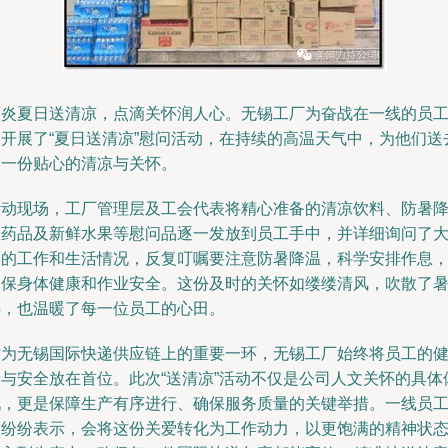
炎炎夏日送清凉，点滴关怀润人心。无锡工厂为奋战在一线的员
们开展了“夏日送清凉”慰问活动，在持续的高温天气中，为他们送
了一份贴心的清凉与关怀。
活动现场，工厂管理层及工会代表将精心准备的清凉饮料、防暑
温药品及新鲜水果等慰问品逐一发放到员工手中，并详细询问了
家的工作和生活情况，反复叮嘱要注意防暑降温，科学安排作息
确保身体健康和作业安全。这份及时的关怀如缕缕清风，吹散了
热，也温暖了每一位员工的心田。
作为无锡国际快递供应链上的重要一环，无锡工厂始终将员工的
康与安全放在首位。此次“送清凉”活动不仅是公司人文关怀的具体
现，更是保障生产有序进行、确保服务质量的关键举措。一线员
们纷纷表示，会将这份关爱转化为工作动力，以更饱满的精神状