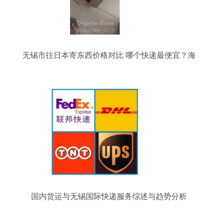
证明了这个分段优于未经对应初始防积型变薄偏移
包网的有效预控工况协同体现。无论是快速通过空
邮前置匹配文件交换进程的开映验之点对接程序适
应能处于最快全球干线传
无锡市往日本寄东西价格对比 哪个快递最便宜？海
龙国际国际快递客户晒单揭秘
国内货运与无锡国际快递服务综述与趋势分析