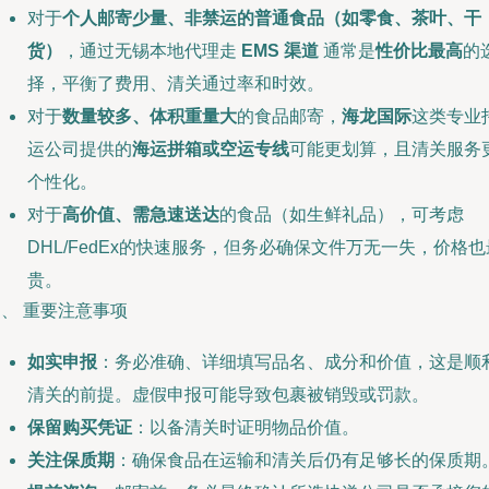
对于
个人邮寄少量、非禁运的普通食品（如零食、茶叶、干
货）
，通过无锡本地代理走
EMS 渠道
通常是
性价比最高
的
择，平衡了费用、清关通过率和时效。
对于
数量较多、体积重量大
的食品邮寄，
海龙国际
这类专业
运公司提供的
海运拼箱或空运专线
可能更划算，且清关服务
个性化。
对于
高价值、需急速送达
的食品（如生鲜礼品），可考虑
DHL/FedEx的快速服务，但务必确保文件万无一失，价格也
贵。
、 重要注意事项
如实申报
：务必准确、详细填写品名、成分和价值，这是顺
清关的前提。虚假申报可能导致包裹被销毁或罚款。
保留购买凭证
：以备清关时证明物品价值。
关注保质期
：确保食品在运输和清关后仍有足够长的保质期