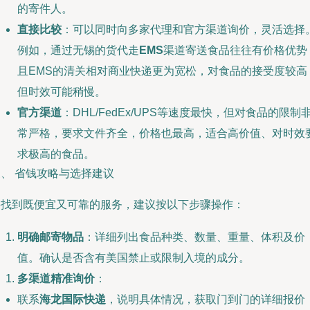
的寄件人。
直接比较
：可以同时向多家代理和官方渠道询价，灵活选择
例如，通过无锡的货代走
EMS
渠道寄送食品往往有价格优势
且EMS的清关相对商业快递更为宽松，对食品的接受度较高
但时效可能稍慢。
官方渠道
：DHL/FedEx/UPS等速度最快，但对食品的限制
常严格，要求文件齐全，价格也最高，适合高价值、对时效
求极高的食品。
、 省钱攻略与选择建议
要找到既便宜又可靠的服务，建议按以下步骤操作：
明确邮寄物品
：详细列出食品种类、数量、重量、体积及价
值。确认是否含有美国禁止或限制入境的成分。
多渠道精准询价
：
联系
海龙国际快递
，说明具体情况，获取门到门的详细报价