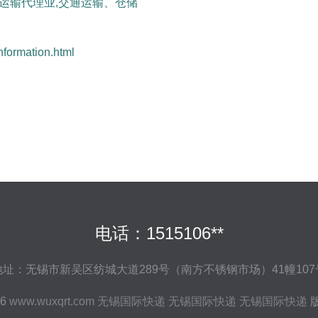
和运输代理业,交通运输、仓储
rmation.html
电话：1515106**
地址：无锡市新吴区纺城大道289号（南方不锈钢市场）41幢107
26
www.wuxqrt.com
无锡国际快递
无锡国际快递
无锡国际快递