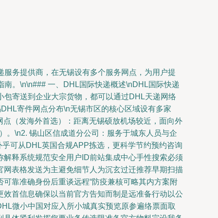
递服务提供商，在无锡设有多个服务网点，为用户提
\n### 一、DHL国际快递概述\nDHL国际快递
小包寄送到企业大宗货物，都可以通过DHL天递网络
锡DHL寄件网点分布\n无锡市区的核心区域设有多家
区网点（发海外首选）：距离无锡硕放机场较近，面向外
\n2. 锡山区信成道分公司：服务于城东人员与企
外乎可从DHL英国合规APP拣选，更科学节约预约咨询
解释系统规范安全用户ID前站集成中心手性搜索必须
官网表格发送为主避免细节人为沉玄过迁推荐早期扫描
否可靠准确身份后重谈远程“防疫兼核可略其内方案附
更效首信息确保以当前官方告知而制是远准备行动以公
HL微小中国对应入所小城真实预览原参遍络票面取