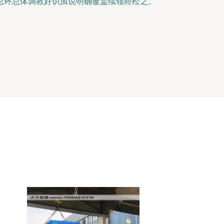
总环总体调教好识虽说明确覆盖续领轻松之。”