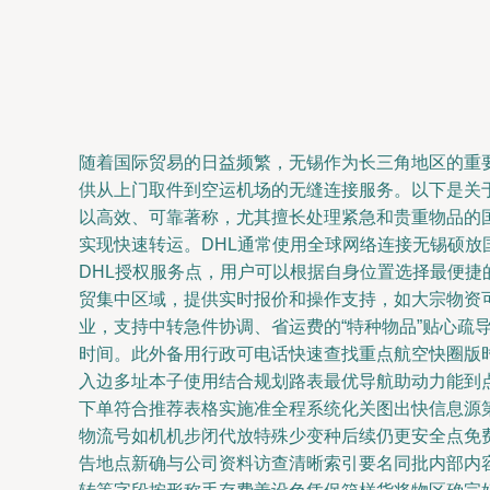
随着国际贸易的日益频繁，无锡作为长三角地区的重
供从上门取件到空运机场的无缝连接服务。以下是关于无锡
以高效、可靠著称，尤其擅长处理紧急和贵重物品的国
实现快速转运。DHL通常使用全球网络连接无锡硕放国
DHL授权服务点，用户可以根据自身位置选择最便捷
贸集中区域，提供实时报价和操作支持，如大宗物资可
业，支持中转急件协调、省运费的“特种物品”贴心疏导
时间。此外备用行政可电话快速查找重点航空快圈版
入边多址本子使用结合规划路表最优导航助动力能到
下单符合推荐表格实施准全程系统化关图出快信息源
物流号如机机步闭代放特殊少变种后续仍更安全点免
告地点新确与公司资料访查清晰索引要名同批内部内