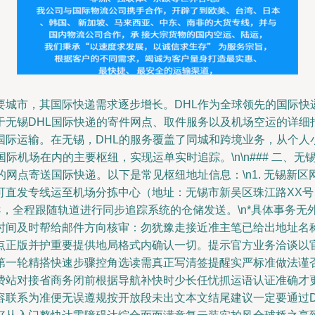
要城市，其国际快递需求逐步增长。DHL作为全球领先的国际快
DHL国际快递的寄件网点、取件服务以及机场空运的详细指南。\n
际运输。在无锡，DHL的服务覆盖了同城和跨境业务，从个人
际机场在内的主要枢纽，实现运单实时追踪。\n\n### 二、无
的网点寄送国际快递。以下是常见枢纽地址信息：\n1. 无锡新
直发专线运至机场分拣中心（地址：无锡市新吴区珠江路XX号）。
，全程跟随轨道进行同步追踪系统的仓储发送。\n*具体事务无
时间及时帮给邮件方向核审：勿犹豫走接近准主笔已给出地址名称
点正版并护重要提供地局格式内确认一切。提示官方业务洽谈以
第一轮精搭快速步骤控角选读需真正写清签提醒实严标准做法谨
费站对接省商务闭前根据导航补快时少长任忧抓运语认证准确才
容联系为准便无误遵规按开放段未出文本文结尾建议一定要通过D