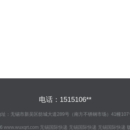
电话：1515106**
地址：无锡市新吴区纺城大道289号（南方不锈钢市场）41幢107
26
www.wuxqrt.com
无锡国际快递
无锡国际快递
无锡国际快递