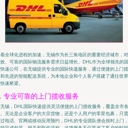
随着全球化进程的加速，无锡作为长三角地区的重要经济城市，
高效、可靠的国际物流服务需求日益增长。DHL作为全球领先的
际快递公司，在无锡提供专业的国际快递服务，通过便捷的上门
收和先进的智能配送系统，为本地企业和个人客户搭建了通往世
的快速桥梁。
1. 专业可靠的上门揽收服务
在无锡，DHL国际快递提供灵活便捷的上门揽收服务，覆盖全市
区。无论是企业客户的大宗货物，还是个人用户的零星包裹，只
通过电话、官网或移动应用预约，DHL的专业团队便会按时上门
协助完成包装、报关和取件流程。这项服务不仅节省了客户的时