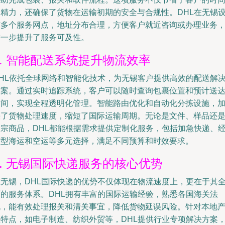
和精力，还确保了货物在运输初期的安全与合规性。DHL在无锡
有多个服务网点，地址分布合理，方便客户就近咨询或办理业务
进一步提升了服务可及性。
2. 智能配送系统提升物流效率
DHL依托全球网络和智能化技术，为无锡客户提供高效的配送解
方案。通过实时追踪系统，客户可以随时查询包裹位置和预计送
时间，实现全程透明化管理。智能路由优化和自动化分拣设施，
快了货物处理速度，缩短了国际运输周期。无论是文件、样品还
大宗商品，DHL都能根据需求提供定制化服务，包括加急快递、
济型海运和空运等多元选择，满足不同预算和时效要求。
3. 无锡国际快递服务的核心优势
在无锡，DHL国际快递的优势不仅体现在物流速度上，更在于其
面的服务体系。DHL拥有丰富的国际运输经验，熟悉各国海关法
规，能有效处理报关和清关事宜，降低货物延误风险。针对本地
业特点，如电子制造、纺织外贸等，DHL提供行业专项解决方案