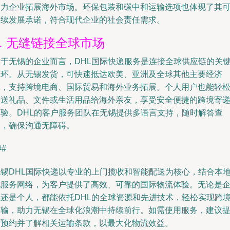
助力企业拓展海外市场。环保包装和碳中和运输选项也体现了其
持续发展承诺，符合现代企业的社会责任需求。
4. 无缝链接全球市场
对于无锡的企业而言，DHL国际快递服务是连接全球供应链的关
一环。从无锡发货，可快速抵达欧美、亚洲及全球其他主要经济
体，支持跨境电商、国际贸易和海外业务拓展。个人用户也能轻
寄送礼品、文件或生活用品给海外亲友，享受安全便捷的跨境寄
体验。DHL的客户服务团队在无锡提供多语言支持，随时解答查
询，确保沟通无障碍。
##
无锡DHL国际快递以专业的上门揽收和智能配送为核心，结合本
化服务网络，为客户提供了高效、可靠的国际物流体验。无论是
业还是个人，都能依托DHL的全球资源和先进技术，轻松实现跨
运输，助力无锡在全球化浪潮中持续前行。如需使用服务，建议
前预约并了解相关运输条款，以最大化物流效益。