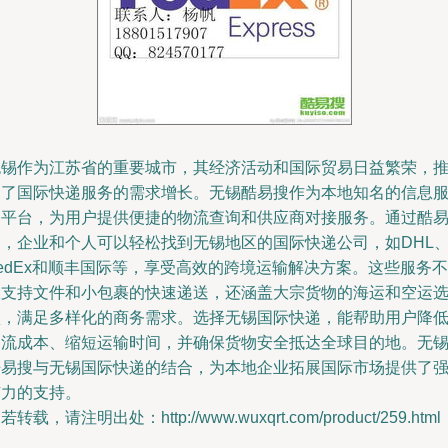
无锡作为江苏省的重要城市，其经济活动和国际贸易日益繁荣，
动了国际快递服务的需求增长。无锡酷易搜作为本地知名的信息
务平台，为用户提供便捷的物流查询和供应商对接服务。通过酷
搜，企业和个人可以轻松找到无锡地区的国际快递公司，如DHL
edEx和顺丰国际等，享受高效的跨境运输解决方案。这些服务不
仅支持文件和小包裹的快速递送，还涵盖大宗货物的海运和空运
项，满足多样化的商务需求。选择无锡国际快递，能帮助用户降
物流成本、缩短运输时间，并确保货物安全抵达全球目的地。无
酷易搜与无锡国际快递的结合，为本地企业拓展国际市场提供了
有力的支持。
若转载，请注明出处：http://www.wuxqrt.com/product/259.html