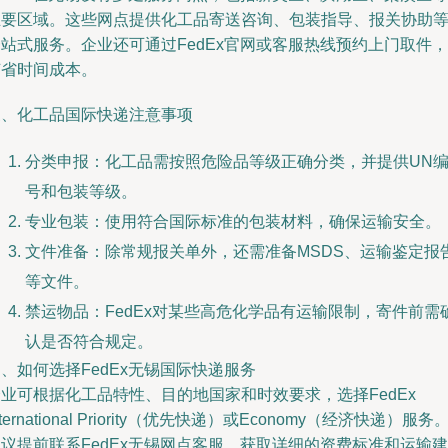
主要区域。这些网点提供化工品寄送咨询、包装指导、报关协助
站式服务。企业还可通过FedEx官网或客服热线预约上门取件，
节省时间成本。
三、化工品国际快递注意事项
分类申报：化工品需按照危险品等级正确分类，并提供UN
号和包装等级。
专业包装：使用符合国际标准的包装材料，确保运输安全。
文件准备：除常规报关单外，还需准备MSDS、运输鉴定报
等文件。
禁运物品：FedEx对某些高危化学品有运输限制，寄件前需
认是否符合规定。
、如何选择FedEx无锡国际快递服务
业可根据化工品特性、目的地国家和时效要求，选择FedEx
nternational Priority（优先快递）或Economy（经济快递）服务
议提前联系FedEx无锡网点客服，获取详细的资费标准和运输建