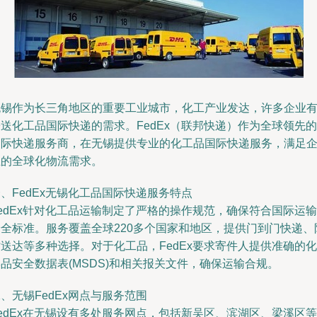
无锡作为长三角地区的重要工业城市，化工产业发达，许多企业
送化工品国际快递的需求。FedEx（联邦快递）作为全球领先的
国际快递服务商，在无锡提供专业的化工品国际快递服务，满足
业的全球化物流需求。
、FedEx无锡化工品国际快递服务特点
edEx针对化工品运输制定了严格的操作规范，确保符合国际运输
安全标准。服务覆盖全球220多个国家和地区，提供门到门快递、
送达等多种选择。对于化工品，FedEx要求寄件人提供准确的化
品安全数据表(MSDS)和相关报关文件，确保运输合规。
、无锡FedEx网点与服务范围
edEx在无锡设有多处服务网点，包括新吴区、滨湖区、梁溪区等