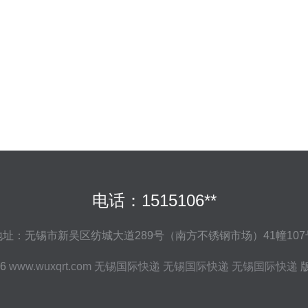
电话：1515106**
地址：无锡市新吴区纺城大道289号（南方不锈钢市场）41幢107
26
www.wuxqrt.com
无锡国际快递
无锡国际快递
无锡国际快递